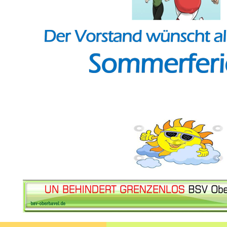
Auftr
Bitte 
Die 