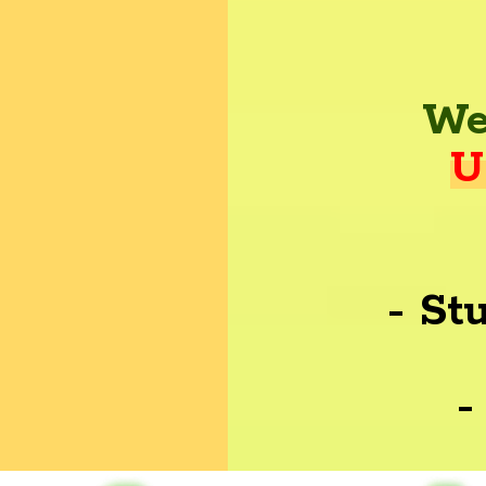
We
U
- St
-